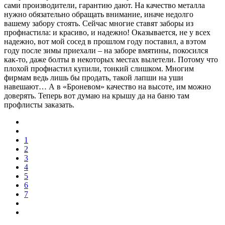
сами производители, гарантию дают. На качество металла
нужно обязательно обращать внимание, иначе недолго
вашему забору стоять. Сейчас многие ставят заборы из
профнастила: и красиво, и надежно! Оказывается, не у всех
надежно, вот мой сосед в прошлом году поставил, а вэтом
году после зимы приехали – на заборе вмятины, покосился
как-то, даже болты в некоторых местах вылетели. Потому что
плохой профнастил купили, тонкий слишком. Многим
фирмам ведь лишь бы продать, такой лапши на уши
навешают… А в «Броневом» качество на высоте, им можно
доверять. Теперь вот думаю на крышу да на баню там
профлисты заказать.
1
2
3
4
5
6
7