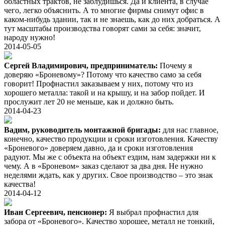
областных трактов, не заблудишься. Да и клиента, в случае
чего, легко объяснить. А то многие фирмы снимут офис в
каком-нибудь здании, так и не знаешь, как до них добраться. А
тут масштабы производства говорят сами за себя: значит,
народу нужно!
2014-05-05
Сергей Владимирович, предприниматель:
Почему я
доверяю «Броневому»? Потому что качество само за себя
говорит! Профнастил заказываем у них, потому что из
хорошего металла: такой и на крышу, и на забор пойдет. И
прослужит лет 20 не меньше, как и должно быть.
2014-04-23
Вадим, руководитель монтажной бригады:
для нас главное,
конечно, качество продукции и сроки изготовления. Качеству
«Броневого» доверяем давно, да и сроки изготовления
радуют. Мы же с объекта на объект ездим, нам задержки ни к
чему. А в «Броневом» заказ сделают за два дня. Не нужно
неделями ждать, как у других. Свое производство – это знак
качества!
2014-04-12
Иван Сергеевич, пенсионер:
Я выбрал профнастил для
забора от «Броневого». Качество хорошее, металл не тонкий,