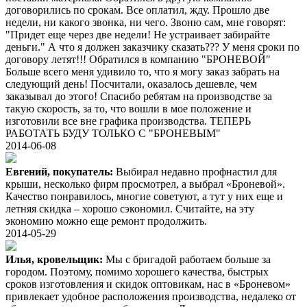
договорились по срокам. Все оплатил, жду. Прошло две
недели, ни какого звонка, ни чего. Звоню сам, мне говорят:
"Придет еще через две недели! Не устраивает забирайте
деньги." А что я должен заказчику сказать??? У меня сроки по
договору летят!!! Обратился в компанию "БРОНЕВОЙ"
Больше всего меня удивило то, что я могу заказ забрать на
следующий день! Посчитали, оказалось дешевле, чем
заказывал до этого! Спасибо ребятам на производстве за
такую скорость, за то, что вошли в мое положение и
изготовили все вне графика производства. ТЕПЕРЬ
РАБОТАТЬ БУДУ ТОЛЬКО С "БРОНЕВЫМ"
2014-06-08
Евгений, покупатель:
Выбирал недавно профнастил для
крыши, несколько фирм просмотрел, а выбрал «Броневой».
Качество понравилось, многие советуют, а тут у них еще и
летняя скидка – хорошо сэкономил. Считайте, на эту
экономию можно еще ремонт продолжить.
2014-05-29
Илья, кровельщик:
Мы с бригадой работаем больше за
городом. Поэтому, помимо хорошего качества, быстрых
сроков изготовления и скидок оптовикам, нас в «Броневом»
привлекает удобное расположения производства, недалеко от