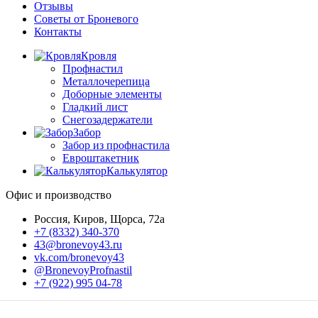
Отзывы
Советы от Броневого
Контакты
Кровля
Профнастил
Металлочерепица
Доборные элементы
Гладкий лист
Снегозадержатели
Забор
Забор из профнастила
Евроштакетник
Калькулятор
Офис и производство
Россия, Киров, Щорса, 72а
+7 (8332) 340-370
43@bronevoy43.ru
vk.com/bronevoy43
@BronevoyProfnastil
+7 (922) 995 04-78
-->