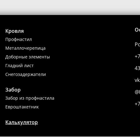
О
Кровля
Профнастил
Ро
Металлочерепица
+7
Доборные элементы
Гладкий лист
4
Снегозадержатели
v
Забор
@B
Забор из профнастила
+7
Евроштакетник
Калькулятор