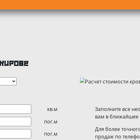
 Кирове
Заполните все не
кв.м
вам в ближайшее
пог.м
Для более точного
пог.м
продаж по телеф