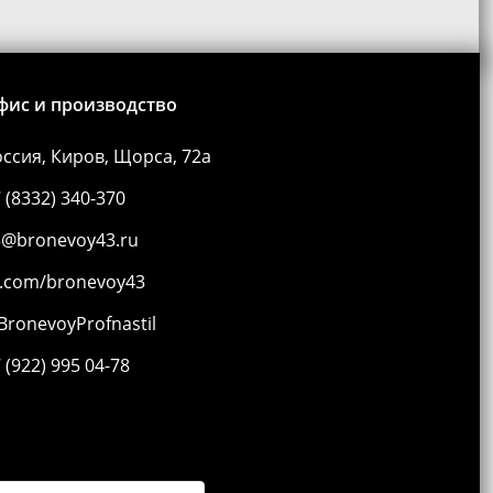
фис и производство
ссия, Киров, Щорса, 72а
 (8332) 340-370
3@bronevoy43.ru
k.com/bronevoy43
ronevoyProfnastil
 (922) 995 04-78