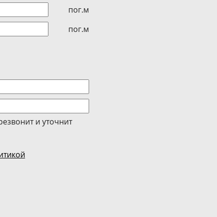
пог.м
пог.м
резвонит и уточнит
итикой