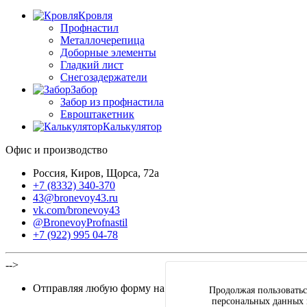
Кровля
Профнастил
Металлочерепица
Доборные элементы
Гладкий лист
Снегозадержатели
Забор
Забор из профнастила
Евроштакетник
Калькулятор
Офис и производство
Россия, Киров, Щорса, 72а
+7 (8332) 340-370
43@bronevoy43.ru
vk.com/bronevoy43
@BronevoyProfnastil
+7 (922) 995 04-78
-->
Отправляя любую форму на сайте, вы соглашаетесь с
пол
Продолжая пользоватьс
персональных данных 