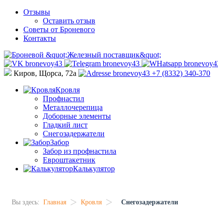
Отзывы
Оставить отзыв
Советы от Броневого
Контакты
Киров, Щорса, 72а
+7 (8332) 340-370
Кровля
Профнастил
Металлочерепица
Доборные элементы
Гладкий лист
Снегозадержатели
Забор
Забор из профнастила
Евроштакетник
Калькулятор
>
>
Вы здесь:
Главная
Кровля
Снегозадержатели