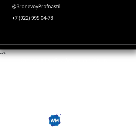
@BronevoyProfnastil
+7 (922) 995 04-78
-->
Отправляя любую форму на сайте, вы
соглашаетесь с
политикой
конфиденциальности
данного сайта.
ООО "ПК Сталь"
ОГРН 1194350005343
ИНН 4345491491