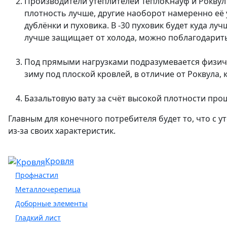
Производители утеплителей ТеплоКнауф и Роквул 
плотность лучше, другие наоборот намеренно её 
дублёнки и пуховика. В -30 пуховик будет куда л
лучше защищает от холода, можно поблагодарить
Под прямыми нагрузками подразумевается физиче
зиму под плоской кровлей, в отличие от Роквула,
Базальтовую вату за счёт высокой плотности пр
Главным для конечного потребителя будет то, что с 
из-за своих характеристик.
Кровля
Профнастил
Металлочерепица
Доборные элементы
Гладкий лист