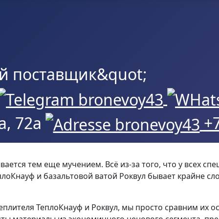
, 72а
+7
вается тем еще мучением. Всё из-за того, что у всех с
плоКнауф и базальтовой ватой Роквул бывает крайне сл
теплителя ТеплоКнауф и Роквул, мы просто сравним их 