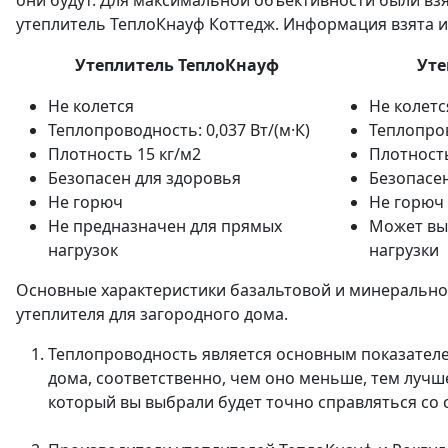
они будут. Для максимальной объективности были вз
утеплитель ТеплоКнауф Коттедж. Информация взята 
Утеплитель ТеплоКнауф
Уте
Не колется
Не колетс
Теплопроводность: 0,037 Вт/(м·К)
Теплопров
Плотность 15 кг/м2
Плотность
Безопасен для здоровья
Безопасен
Не горюч
Не горюч
Не предназначен для прямых
Может вы
нагрузок
нагрузки
Основные характеристики базальтовой и минеральной
утеплителя для загородного дома.
Теплопроводность является основным показателе
дома, соответственно, чем оно меньше, тем лучше
который вы выбрали будет точно справляться со 