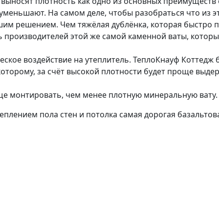
выносят плотность как одно из основных преимуществ 
уменьшают. На самом деле, чтобы разобраться что из 
учшим решением. Чем тяжёлая дублёнка, которая быстро 
 производителей этой же самой каменной ваты, которые
ское воздействие на утеплитель. ТеплоКнауф Коттедж 
 которому, за счёт высокой плотности будет проще выде
още монтировать, чем менее плотную минеральную вату.
утеплением пола стен и потолка самая дорогая базальто