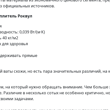
яты материалы из экономичного ценового сегмента, пре
из официальных источников.
плитель Роквул
я
одность: 0,039 Вт/(м·К)
 40 кг/м2
 для здоровья
держивать прямые
 ваты схожи, но есть пара значительных различий, на 
м, на который нужно обращать внимание. Чем больше э
. Различие в несколько сотых не особенно критично, н
своими задачами.