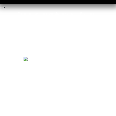
-->
Отправляя любую форму на сайте, вы
соглашаетесь с
политикой
конфиденциальности
данного сайта.
ООО "ПК Сталь"
ОГРН 1194350005343
ИНН 4345491491